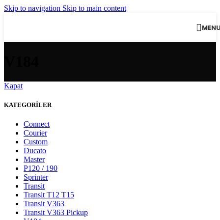
Skip to navigation
Skip to main content
MEN
V184
Kapat
KATEGORİLER
Connect
Courier
Custom
Ducato
Master
P120 / 190
Sprinter
Transit
Transit T12 T15
Transit V363
Transit V363 Pickup