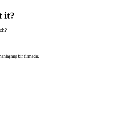
 it?
rch?
manlaşmış bir firmadır.