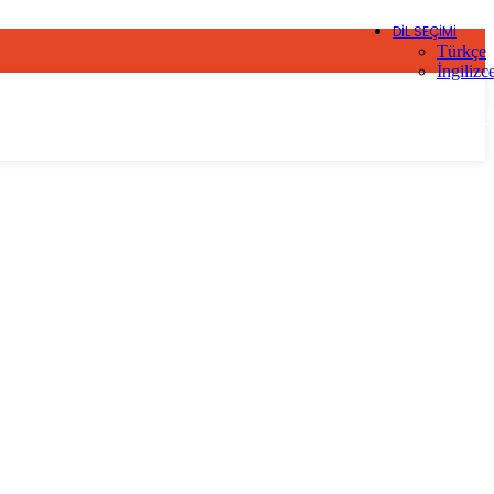
DIL SEÇIMI
Türkçe
İngilizc
UMAY OTOMOTİV
UMAY OTOMOTİV SATI